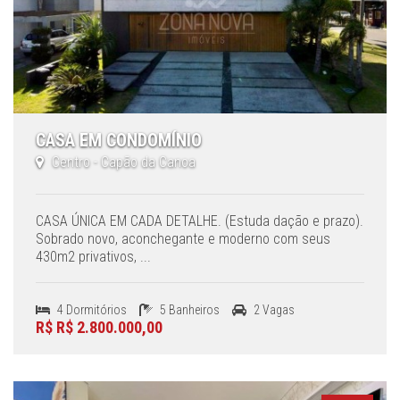
CASA EM CONDOMÍNIO
Centro - Capão da Canoa
CASA ÚNICA EM CADA DETALHE. (Estuda dação e prazo).
Sobrado novo, aconchegante e moderno com seus
430m2 privativos, ...
4 Dormitórios
5 Banheiros
2 Vagas
R$ R$ 2.800.000,00