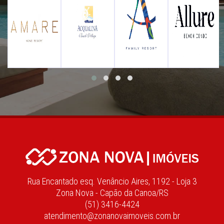
Rua Encantado esq. Venâncio Aires, 1192 - Loja 3
Zona Nova - Capão da Canoa/RS
(51) 3416-4424
atendimento@zonanovaimoveis.com.br