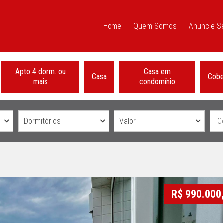
Home
Quem Somos
Anuncie S
Apto 4 dorm. ou
Casa em
Casa
Cobe
mais
condomínio
Dormitórios
Valor
R$ 990.000