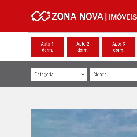
Apto 1
Apto 2
Apto 3
dorm.
dorm.
dorm.
Categoria
Cidade