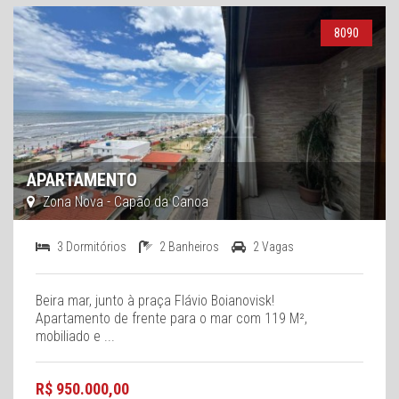
8090
APARTAMENTO
Zona Nova - Capão da Canoa
3 Dormitórios
2 Banheiros
2 Vagas
Beira mar, junto à praça Flávio Boianovisk!
Apartamento de frente para o mar com 119 M²,
mobiliado e ...
R$ 950.000,00