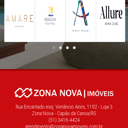
Rua Encantado esq. Venâncio Aires, 1192 - Loja 3
Zona Nova - Capão da Canoa/RS
(51) 3416-4424
atendimento@zonanovaimoveis.com.br